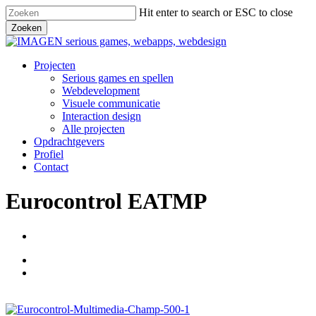
Skip
Hit enter to search or ESC to close
to
Zoeken
main
Close
content
Search
Menu
Projecten
Serious games en spellen
Webdevelopment
Visuele communicatie
Interaction design
Alle projecten
Opdrachtgevers
Profiel
Contact
Eurocontrol EATMP