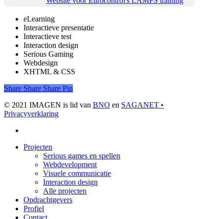
Website voor Eurocontrol's LAMPS training
eLearning
Interactieve presentatie
Interactieve test
Interaction design
Serious Gaming
Webdesign
XHTML & CSS
Share
Share
Share
Share
Pin
© 2021 IMAGEN is lid van
BNO
en
SAGANET •
Privacyverklaring
linkedin
Close
Projecten
Menu
Serious games en spellen
Webdevelopment
Visuele communicatie
Interaction design
Alle projecten
Opdrachtgevers
Profiel
Contact