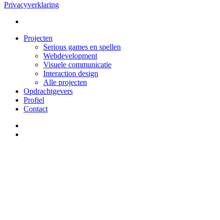
Privacyverklaring
linkedin
Close
Projecten
Menu
Serious games en spellen
Webdevelopment
Visuele communicatie
Interaction design
Alle projecten
Opdrachtgevers
Profiel
Contact
linkedin
email