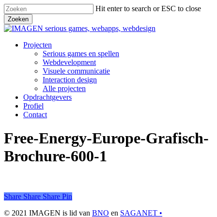
Skip
Hit enter to search or ESC to close
to
Zoeken
main
Close
content
Search
Menu
Projecten
Serious games en spellen
Webdevelopment
Visuele communicatie
Interaction design
Alle projecten
Opdrachtgevers
Profiel
Contact
Free-Energy-Europe-Grafisch-
Brochure-600-1
Share
Share
Share
Share
Pin
© 2021 IMAGEN is lid van
BNO
en
SAGANET •