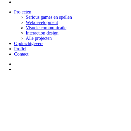
linkedin
Close
Projecten
Menu
Serious games en spellen
Webdevelopment
Visuele communicatie
Interaction design
Alle projecten
Opdrachtgevers
Profiel
Contact
linkedin
email