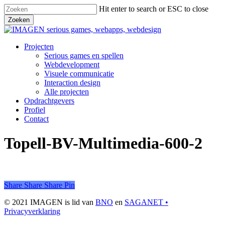
Skip
Hit enter to search or ESC to close
to
Zoeken
main
Close
content
Search
Menu
Projecten
Serious games en spellen
Webdevelopment
Visuele communicatie
Interaction design
Alle projecten
Opdrachtgevers
Profiel
Contact
Topell-BV-Multimedia-600-2
Share
Share
Share
Share
Pin
© 2021 IMAGEN is lid van
BNO
en
SAGANET •
Privacyverklaring